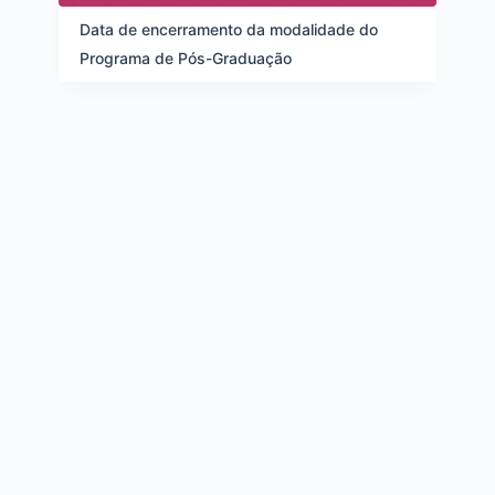
d
e
Data de encerramento da modalidade do
i
Programa de Pós-Graduação
t
e
n
s