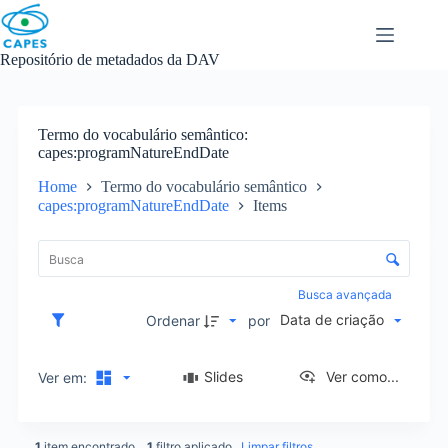
Skip
to
content
Repositório de metadados da DAV
Termo do vocabulário semântico
capes:programNatureEndDate
Home
Termo do vocabulário semântico
capes:programNatureEndDate
Items
L
i
C
s
o
t
n
Busca avançada
a
t
Data de criação
d
Ordenar
por
r
e
o
i
l
Slides
Ver como...
Ver em:
t
e
e
d
n
e
s
1
item encontrado
1
filtro aplicado
Limpar filtros