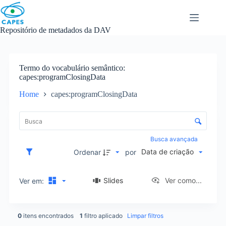
Skip
to
content
Repositório de metadados da DAV
Termo do vocabulário semântico
capes:programClosingData
Home
capes:programClosingData
L
i
C
s
o
t
n
Busca avançada
a
t
Data de criação
d
Ordenar
por
r
e
o
i
l
Slides
Ver como...
Ver em:
t
e
e
d
n
e
s
0
itens encontrados
1
filtro aplicado
Limpar filtros
o