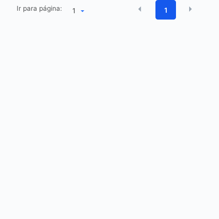
Ir para página:
1
1