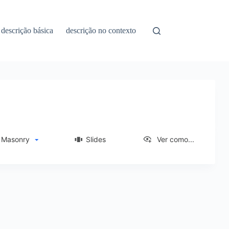
descrição básica
descrição no contexto
asonry
Slides
Ver como...