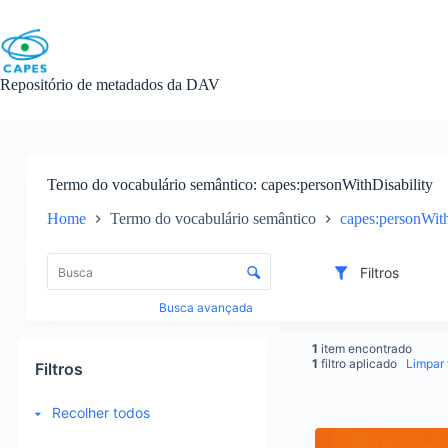
Skip
to
content
Repositório de metadados da DAV
Termo do vocabulário semântico
capes:personWithDisability
Home
Termo do vocabulário semântico
capes:personWith
L
i
C
Filtros
s
o
t
n
Busca avançada
a
t
d
r
1
item encontrado
e
o
1
filtro aplicado
Limpar f
Filtros
i
l
t
e
Recolher todos
e
d
R
n
e
e