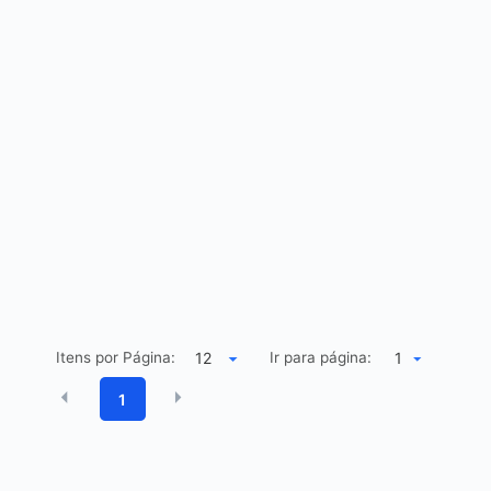
Itens por Página:
Ir para página:
1
1