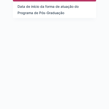
d
e
Data de início da forma de atuação do
i
Programa de Pós-Graduação
t
e
n
s