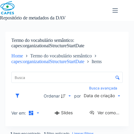
Skip
to
content
Repositório de metadados da DAV
Termo do vocabulário semântico
capes:organizationalStructureStartDate
Home
Termo do vocabulário semântico
capes:organizationalStructureStartDate
Items
L
i
C
s
o
t
n
Busca avançada
a
t
Data de criação
d
Ordenar
por
r
e
o
i
l
Slides
Ver como...
Ver em:
t
e
e
d
n
e
s
1
item encontrado
1
filtro aplicado
Limpar filtros