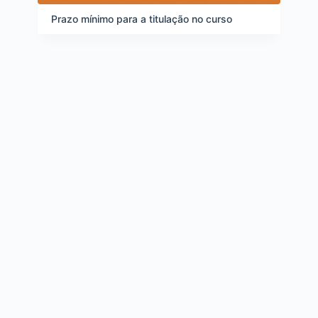
d
e
Prazo mínimo para a titulação no curso
i
t
e
n
s