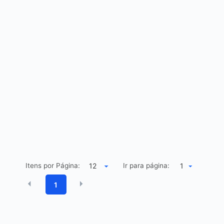
Itens por Página:
Ir para página:
1
1