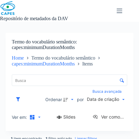
Skip
to
content
Repositório de metadados da DAV
Termo do vocabulário semântico
capes:minimumDurationMonths
Home
Termo do vocabulário semântico
capes:minimumDurationMonths
Items
L
i
C
s
o
t
n
Busca avançada
a
t
Data de criação
d
Ordenar
por
r
e
o
i
l
Slides
Ver como...
Ver em:
t
e
e
d
n
e
s
1
item encontrado
1
filtro aplicado
Limpar filtros