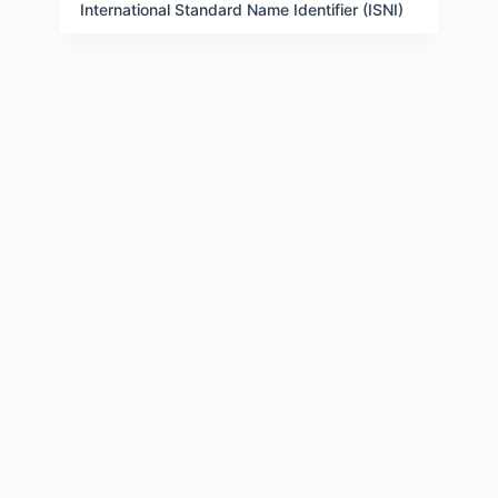
e
International Standard Name Identifier (ISNI)
i
t
e
n
s