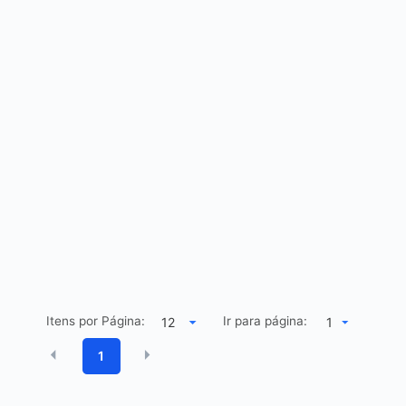
Itens por Página:
Ir para página:
1
1