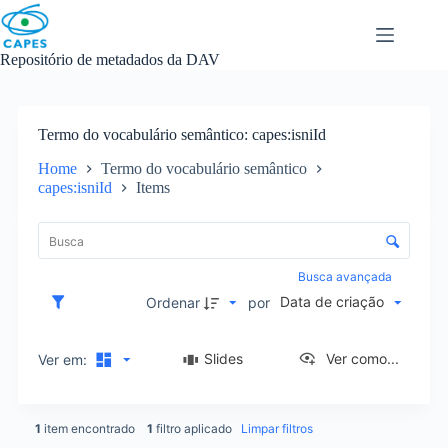
Skip
to
content
Repositório de metadados da DAV
Termo do vocabulário semântico
capes:isniId
Home
Termo do vocabulário semântico
capes:isniId
Items
L
i
C
s
o
t
n
Busca avançada
a
t
Data de criação
d
Ordenar
por
r
e
o
i
l
Slides
Ver como...
Ver em:
t
e
e
d
n
e
s
1
item encontrado
1
filtro aplicado
Limpar filtros
o