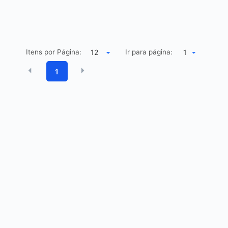
Itens por Página:
Ir para página:
1
1