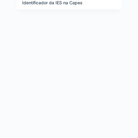
e
Identificador da IES na Capes
i
t
e
n
s