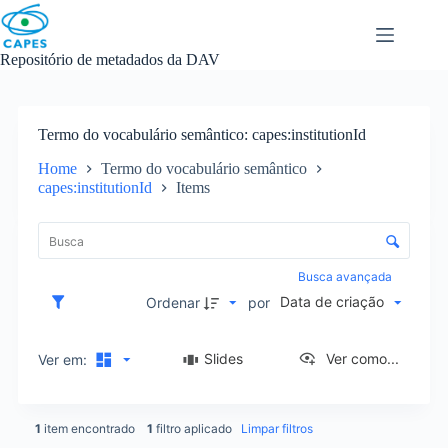
Skip
to
content
Repositório de metadados da DAV
Termo do vocabulário semântico
capes:institutionId
Home
Termo do vocabulário semântico
capes:institutionId
Items
L
i
C
s
o
t
n
Busca avançada
a
t
Data de criação
d
Ordenar
por
r
e
o
i
l
Slides
Ver como...
Ver em:
t
e
e
d
n
e
s
1
item encontrado
1
filtro aplicado
Limpar filtros
o