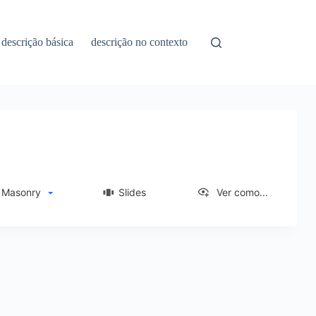
descrição básica
descrição no contexto
asonry
Slides
Ver como...