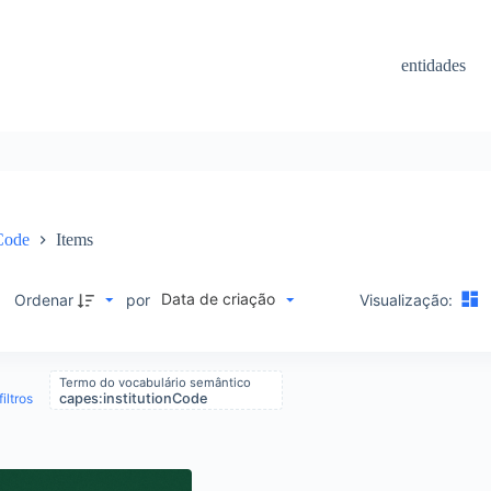
entidades
nCode
Items
Data de criação
M
Ordenar
por
Visualização:
Termo do vocabulário semântico
iltros
capes:institutionCode