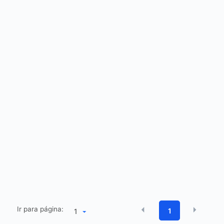
Ir para página:
1
1