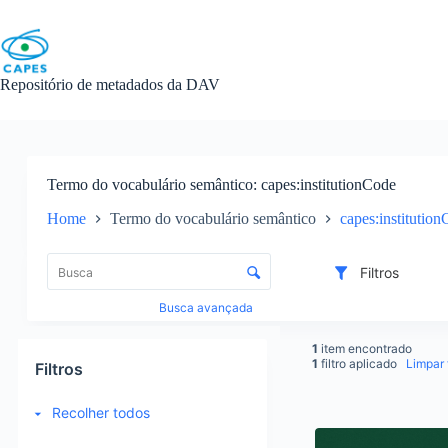
Skip
to
content
Repositório de metadados da DAV
Termo do vocabulário semântico
capes:institutionCode
Home
Termo do vocabulário semântico
capes:institutio
L
i
C
Filtros
s
o
t
n
Busca avançada
a
t
d
r
1
item encontrado
e
o
1
filtro aplicado
Limpar f
Filtros
i
l
t
e
Recolher todos
e
d
R
n
e
e