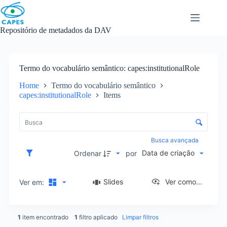
Skip
to
content
Repositório de metadados da DAV
Termo do vocabulário semântico
capes:institutionalRole
Home
Termo do vocabulário semântico
capes:institutionalRole
Items
L
i
C
s
o
t
n
Busca avançada
a
t
Data de criação
d
Ordenar
por
r
e
o
i
l
Slides
Ver como...
Ver em:
t
e
e
d
n
e
s
1
item encontrado
1
filtro aplicado
Limpar filtros
o