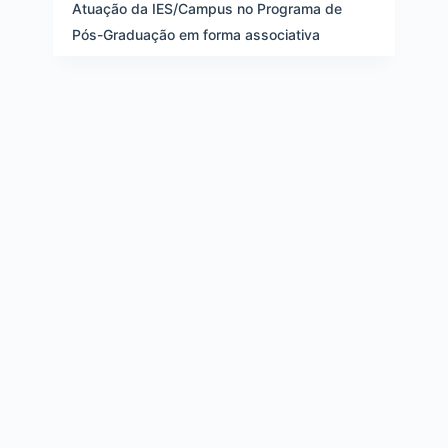
e
Atuação da IES/Campus no Programa de
i
Pós-Graduação em forma associativa
t
e
n
s