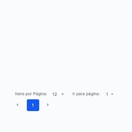
Itens por Página:
Ir para página:
1
1