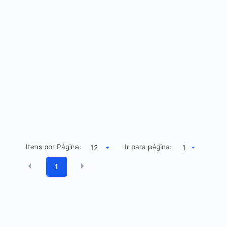
Itens por Página:
Ir para página:
1
1