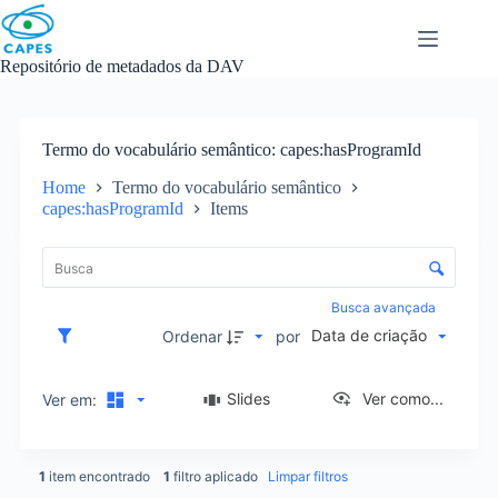
Skip
to
content
Repositório de metadados da DAV
Termo do vocabulário semântico
capes:hasProgramId
Home
Termo do vocabulário semântico
capes:hasProgramId
Items
L
i
C
s
o
t
n
Busca avançada
a
t
Data de criação
d
Ordenar
por
r
e
o
i
l
Slides
Ver como...
Ver em:
t
e
e
d
n
e
s
1
item encontrado
1
filtro aplicado
Limpar filtros
o