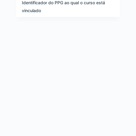
e
Identificador do PPG ao qual o curso está
i
vinculado
t
e
n
s