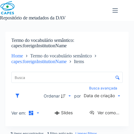
Skip
to
content
Repositório de metadados da DAV
Termo do vocabulário semântico
capes:foreignInstitutionName
Home
Termo do vocabulário semântico
capes:foreignInstitutionName
Items
L
i
C
s
o
t
n
Busca avançada
a
t
Data de criação
d
Ordenar
por
r
e
o
i
l
Slides
Ver como...
Ver em:
t
e
e
d
n
e
s
2
itens encontrados
1
filtro aplicado
Limpar filtros