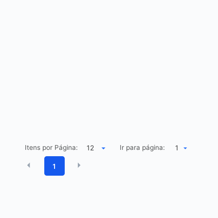
Itens por Página:
Ir para página:
1
1