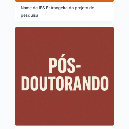
d
e
Nome da IES Estrangeira do projeto de
i
pesquisa
t
e
n
s