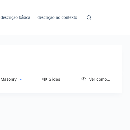
descrição básica
descrição no contexto
asonry
Slides
Ver como...