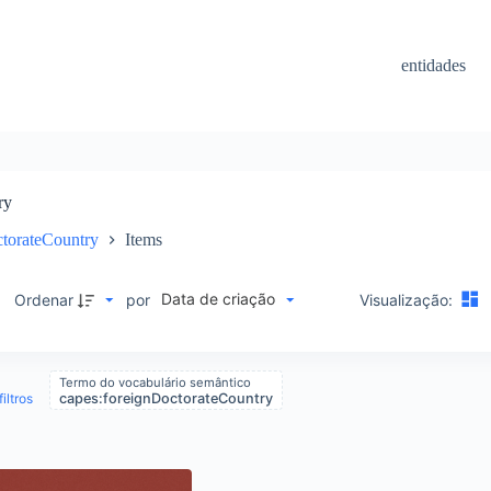
entidades
ry
ctorateCountry
Items
Data de criação
M
Ordenar
por
Visualização:
Termo do vocabulário semântico
iltros
capes:foreignDoctorateCountry