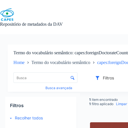
Skip
to
content
Repositório de metadados da DAV
Termo do vocabulário semântico
capes:foreignDoctorateCount
Home
Termo do vocabulário semântico
capes:foreignDo
L
i
C
Filtros
s
o
t
n
Busca avançada
a
t
d
r
1
item encontrado
e
o
1
filtro aplicado
Limpar f
Filtros
i
l
t
e
Recolher todos
e
d
R
n
e
e