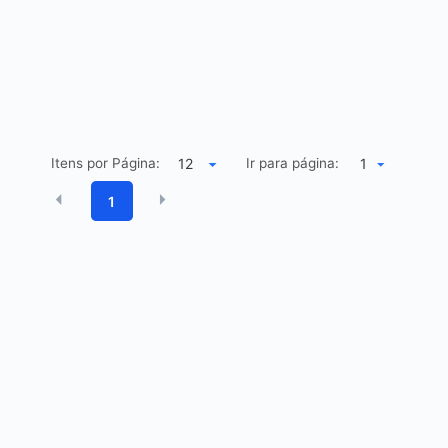
Itens por Página:
Ir para página:
1
1