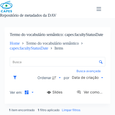
Skip
to
content
Repositório de metadados da DAV
Termo do vocabulário semântico
capes:facultyStatusDate
Home
Termo do vocabulário semântico
capes:facultyStatusDate
Items
L
i
C
s
o
t
n
Busca avançada
a
t
Data de criação
d
Ordenar
por
r
e
o
i
l
Slides
Ver como...
Ver em:
t
e
e
d
n
e
s
1
item encontrado
1
filtro aplicado
Limpar filtros
o