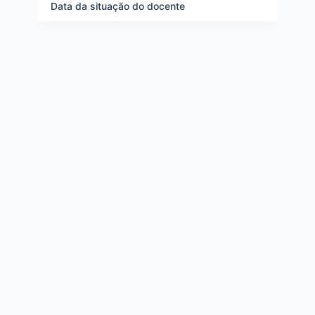
e
Data da situação do docente
i
t
e
n
s