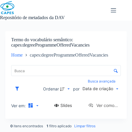
Skip
to
content
Repositório de metadados da DAV
Termo do vocabulário semântico
capes:degreeProgrammeOfferedVacancies
Home
capes:degreeProgrammeOfferedVacancies
L
i
C
s
o
t
n
Busca avançada
a
t
Data de criação
d
Ordenar
por
r
e
o
i
l
Slides
Ver como...
Ver em:
t
e
e
d
n
e
s
0
itens encontrados
1
filtro aplicado
Limpar filtros
o