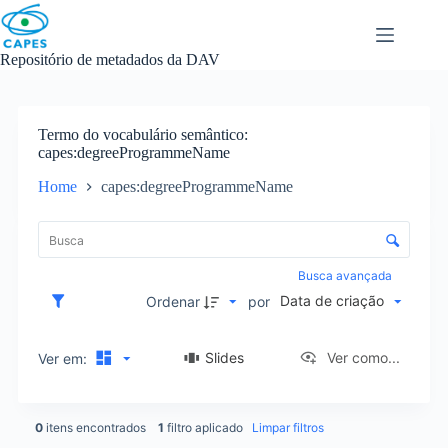
Skip
to
content
Repositório de metadados da DAV
Termo do vocabulário semântico
capes:degreeProgrammeName
Home
capes:degreeProgrammeName
L
i
C
s
o
t
n
Busca avançada
a
t
Data de criação
d
Ordenar
por
r
e
o
i
l
Slides
Ver como...
Ver em:
t
e
e
d
n
e
s
0
itens encontrados
1
filtro aplicado
Limpar filtros
o