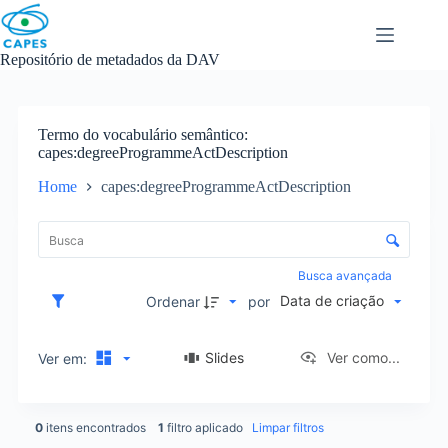
Skip
to
content
Repositório de metadados da DAV
Termo do vocabulário semântico
capes:degreeProgrammeActDescription
Home
capes:degreeProgrammeActDescription
L
i
C
s
o
t
n
Busca avançada
a
t
Data de criação
d
Ordenar
por
r
e
o
i
l
Slides
Ver como...
Ver em:
t
e
e
d
n
e
s
0
itens encontrados
1
filtro aplicado
Limpar filtros
o