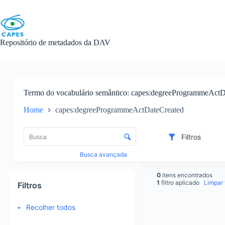
Skip
to
content
Repositório de metadados da DAV
Termo do vocabulário semântico
capes:degreeProgrammeActD
Home
capes:degreeProgrammeActDateCreated
L
i
C
Filtros
s
o
t
n
Busca avançada
a
t
d
r
0
itens encontrados
e
o
1
filtro aplicado
Limpar f
Filtros
i
l
t
e
Recolher todos
e
d
R
n
e
e