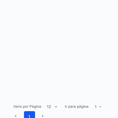
Itens por Página:
Ir para página:
1
1