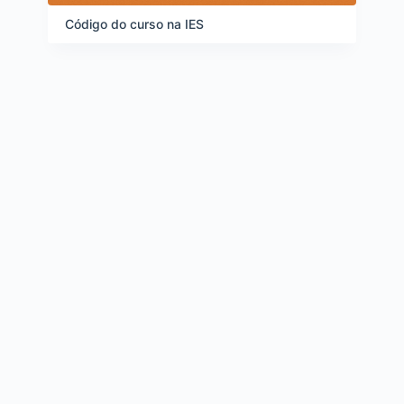
d
e
Código do curso na IES
i
t
e
n
s