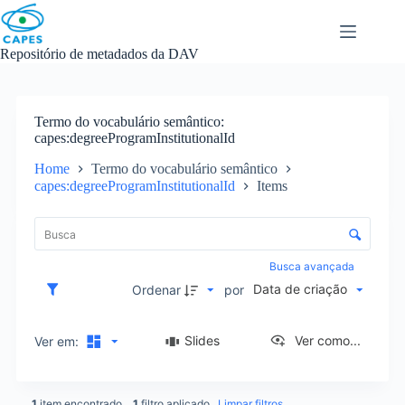
Skip
to
content
Repositório de metadados da DAV
Termo do vocabulário semântico
capes:degreeProgramInstitutionalId
Home
Termo do vocabulário semântico
capes:degreeProgramInstitutionalId
Items
L
i
C
s
o
t
n
Busca avançada
a
t
Data de criação
d
Ordenar
por
r
e
o
i
l
Slides
Ver como...
Ver em:
t
e
e
d
n
e
s
1
item encontrado
1
filtro aplicado
Limpar filtros