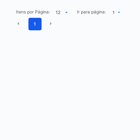
Itens por Página:
Ir para página:
1
1