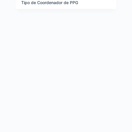
e
Tipo de Coordenador de PPG
i
t
e
n
s