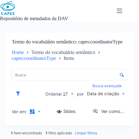
Skip
to
content
Repositório de metadados da DAV
Termo do vocabulário semântico
capes:coordinatorType
Home
Termo do vocabulário semântico
capes:coordinatorType
Items
L
i
C
s
o
t
n
Busca avançada
a
t
Data de criação
d
Ordenar
por
r
e
o
i
l
Slides
Ver como...
Ver em:
t
e
e
d
n
e
s
1
item encontrado
1
filtro aplicado
Limpar filtros
o