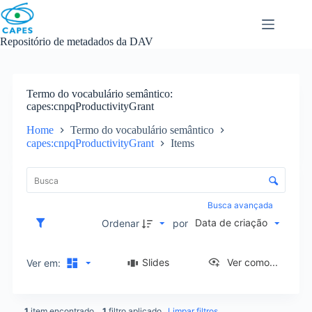
Skip
to
content
Repositório de metadados da DAV
Termo do vocabulário semântico
capes:cnpqProductivityGrant
Home
Termo do vocabulário semântico
capes:cnpqProductivityGrant
Items
L
i
C
s
o
t
n
Busca avançada
a
t
Data de criação
d
Ordenar
por
r
e
o
i
l
Slides
Ver como...
Ver em:
t
e
e
d
n
e
s
1
item encontrado
1
filtro aplicado
Limpar filtros