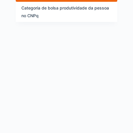
d
e
Categoria de bolsa produtividade da pessoa
i
no CNPq
t
e
n
s