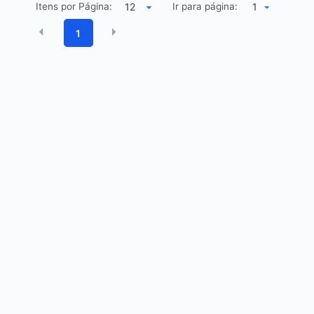
Itens por Página:
Ir para página:
1
1