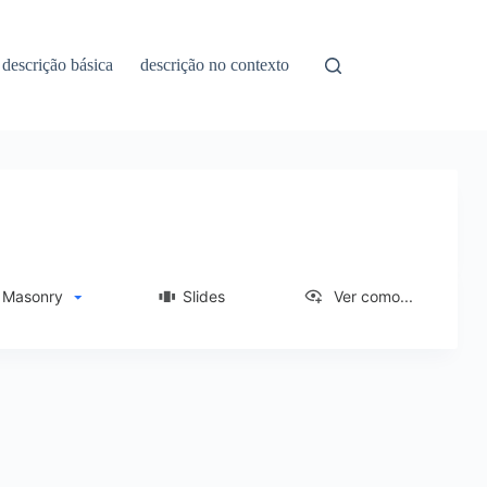
descrição básica
descrição no contexto
asonry
Slides
Ver como...