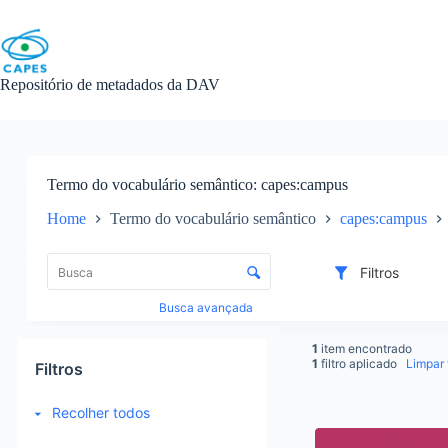
Skip
to
content
Repositório de metadados da DAV
Termo do vocabulário semântico
capes:campus
Home
Termo do vocabulário semântico
capes:campus
L
i
C
Filtros
s
o
t
n
Busca avançada
a
t
d
r
1
item encontrado
e
o
1
filtro aplicado
Limpar f
Filtros
i
l
t
e
Recolher todos
e
d
R
n
e
e