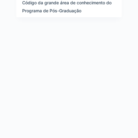
e
Código da grande área de conhecimento do
i
Programa de Pós-Graduação
t
e
n
s