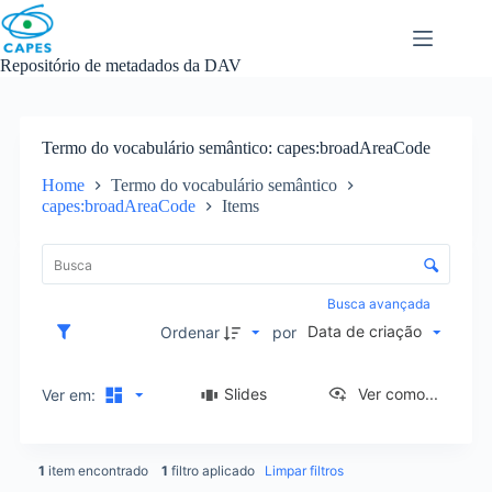
Skip
to
content
Repositório de metadados da DAV
Termo do vocabulário semântico
capes:broadAreaCode
Home
Termo do vocabulário semântico
capes:broadAreaCode
Items
L
i
C
s
o
t
n
Busca avançada
a
t
Data de criação
d
Ordenar
por
r
e
o
i
l
Slides
Ver como...
Ver em:
t
e
e
d
n
e
s
1
item encontrado
1
filtro aplicado
Limpar filtros
o