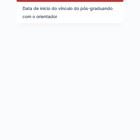
d
e
Data de início do vínculo do pós-graduando
i
com o orientador
t
e
n
s