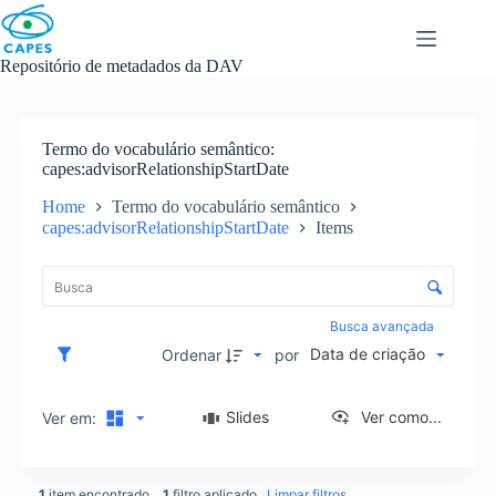
Skip
to
content
Repositório de metadados da DAV
Termo do vocabulário semântico
capes:advisorRelationshipStartDate
Home
Termo do vocabulário semântico
capes:advisorRelationshipStartDate
Items
L
i
C
s
o
t
n
Busca avançada
a
t
Data de criação
d
Ordenar
por
r
e
o
i
l
Slides
Ver como...
Ver em:
t
e
e
d
n
e
s
1
item encontrado
1
filtro aplicado
Limpar filtros