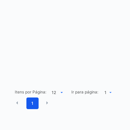
Itens por Página:
Ir para página:
1
1