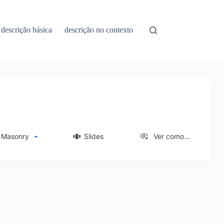
descrição básica
descrição no contexto
asonry
Slides
Ver como...