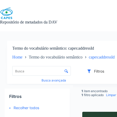
Skip
to
content
Repositório de metadados da DAV
Termo do vocabulário semântico
capes:addressId
Home
Termo do vocabulário semântico
capes:addressId
L
i
C
Filtros
s
o
t
n
Busca avançada
a
t
d
r
1
item encontrado
e
o
1
filtro aplicado
Limpar f
Filtros
i
l
t
e
Recolher todos
e
d
R
n
e
e