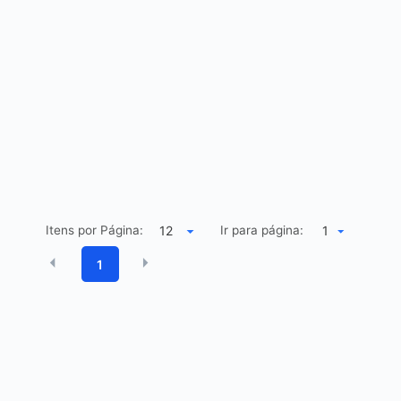
Itens por Página:
Ir para página:
1
1