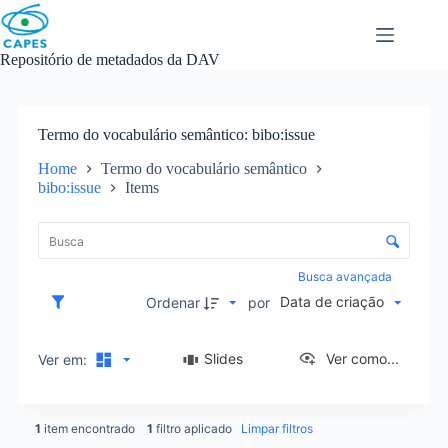
Skip
to
content
Repositório de metadados da DAV
Termo do vocabulário semântico
bibo:issue
Home
Termo do vocabulário semântico
bibo:issue
Items
L
i
C
s
o
t
n
Busca avançada
a
t
Data de criação
d
Ordenar
por
r
e
o
i
l
Slides
Ver como...
Ver em:
t
e
e
d
n
e
s
1
item encontrado
1
filtro aplicado
Limpar filtros
o