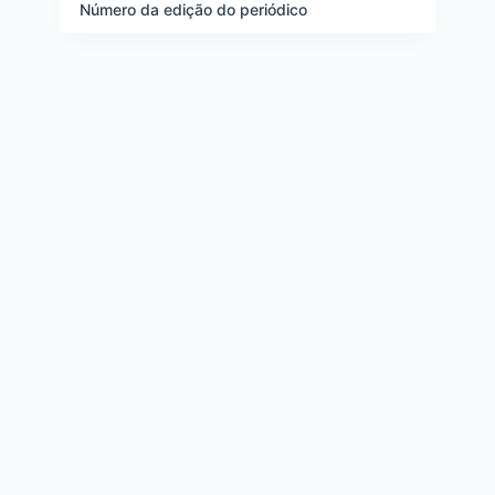
e
Número da edição do periódico
i
t
e
n
s