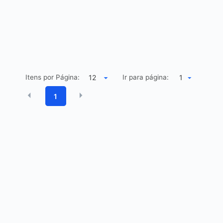
Itens por Página:
Ir para página:
1
1