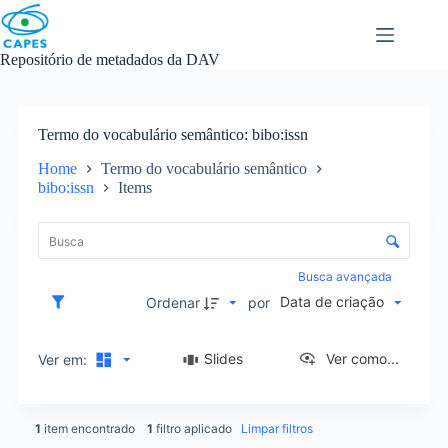
Skip
to
content
Repositório de metadados da DAV
Termo do vocabulário semântico
bibo:issn
Home
Termo do vocabulário semântico
bibo:issn
Items
L
i
C
s
o
t
n
Busca avançada
a
t
Data de criação
d
Ordenar
por
r
e
o
i
l
Slides
Ver como...
Ver em:
t
e
e
d
n
e
s
1
item encontrado
1
filtro aplicado
Limpar filtros
o