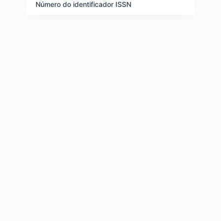
e
Número do identificador ISSN
i
t
e
n
s