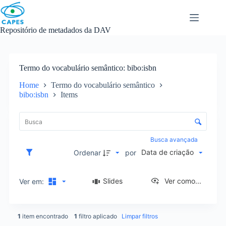
Skip
to
content
Repositório de metadados da DAV
Termo do vocabulário semântico
bibo:isbn
Home
Termo do vocabulário semântico
bibo:isbn
Items
L
i
C
s
o
t
n
Busca avançada
a
t
Data de criação
d
Ordenar
por
r
e
o
i
l
Slides
Ver como...
Ver em:
t
e
e
d
n
e
s
1
item encontrado
1
filtro aplicado
Limpar filtros
o