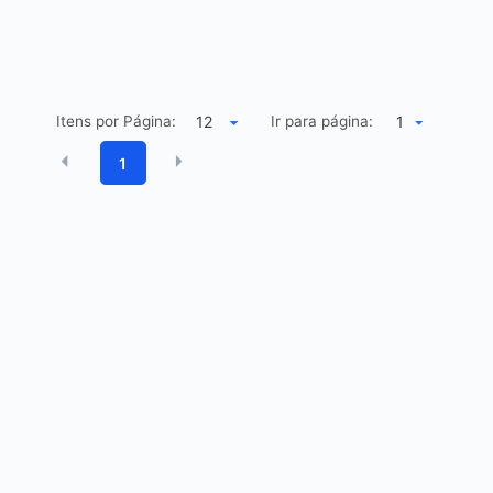
Itens por Página:
Ir para página:
1
1