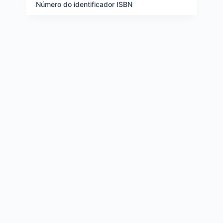
e
Número do identificador ISBN
i
t
e
n
s