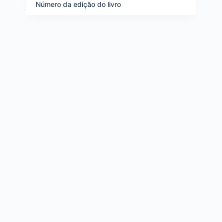
e
Número da edição do livro
i
t
e
n
s