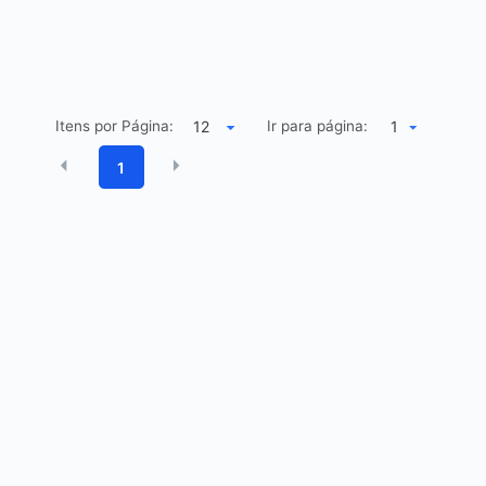
Itens por Página:
Ir para página:
1
1