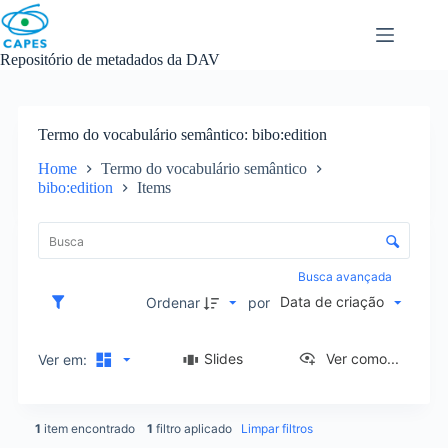
Skip
to
content
Repositório de metadados da DAV
Termo do vocabulário semântico
bibo:edition
Home
Termo do vocabulário semântico
bibo:edition
Items
L
i
C
s
o
t
n
Busca avançada
a
t
Data de criação
d
Ordenar
por
r
e
o
i
l
Slides
Ver como...
Ver em:
t
e
e
d
n
e
s
1
item encontrado
1
filtro aplicado
Limpar filtros
o