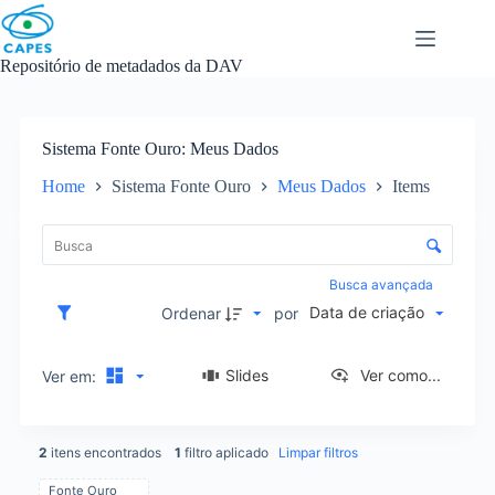
Skip
to
content
Repositório de metadados da DAV
Sistema Fonte Ouro
Meus Dados
Home
Sistema Fonte Ouro
Meus Dados
Items
L
i
C
s
o
t
n
Busca avançada
a
t
Data de criação
d
Ordenar
por
r
e
o
i
l
Slides
Ver como...
Ver em:
t
e
e
d
n
e
s
2
itens encontrados
1
filtro aplicado
Limpar filtros
o
r
Fonte Ouro