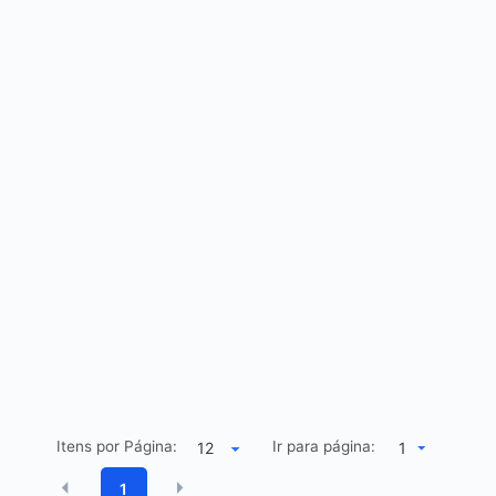
Itens por Página:
Ir para página:
1
1