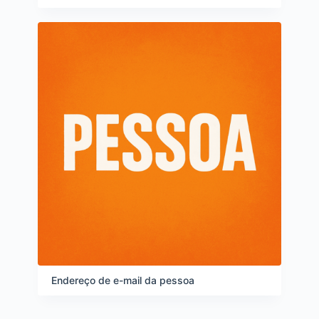
i
t
e
n
s
Endereço de e-mail da pessoa