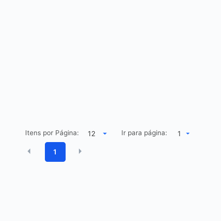
Itens por Página:
Ir para página:
1
1