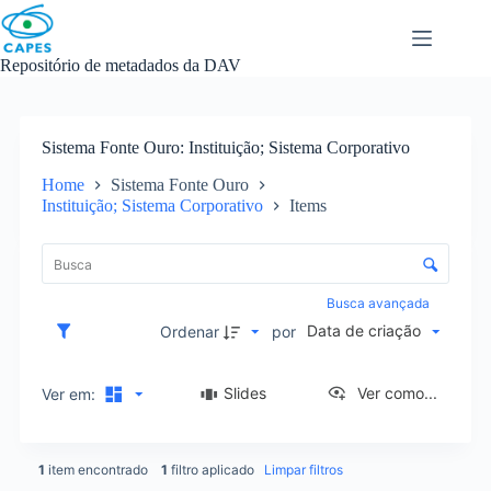
Skip
to
content
Repositório de metadados da DAV
Sistema Fonte Ouro
Instituição; Sistema Corporativo
Home
Sistema Fonte Ouro
Instituição; Sistema Corporativo
Items
L
i
C
s
o
t
n
Busca avançada
a
t
Data de criação
d
Ordenar
por
r
e
o
i
l
Slides
Ver como...
Ver em:
t
e
e
d
n
e
s
1
item encontrado
1
filtro aplicado
Limpar filtros
o