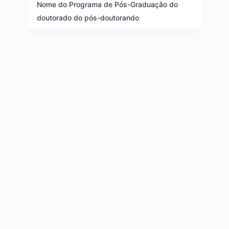
e
Nome do Programa de Pós-Graduação do
i
doutorado do pós-doutorando
t
e
n
s