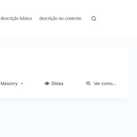
descrição básica
descrição no contexto
asonry
Slides
Ver como...