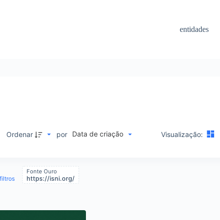
entidades
Data de criação
M
Ordenar
por
Visualização:
Fonte Ouro
iltros
https://isni.org/