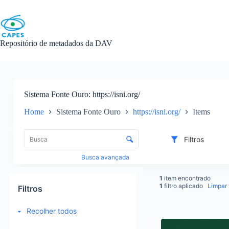
Skip
to
content
Repositório de metadados da DAV
Sistema Fonte Ouro
https://isni.org/
Home
Sistema Fonte Ouro
https://isni.org/
Items
L
i
C
Filtros
s
o
t
n
Busca avançada
a
t
d
r
1
item encontrado
e
o
1
filtro aplicado
Limpar f
Filtros
i
l
t
e
Recolher todos
e
d
R
n
e
e