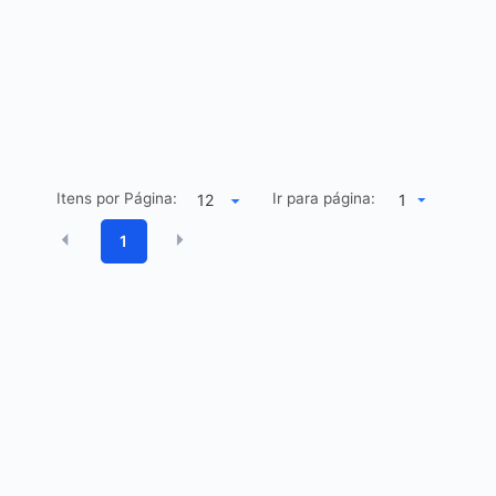
Itens por Página:
Ir para página:
1
1