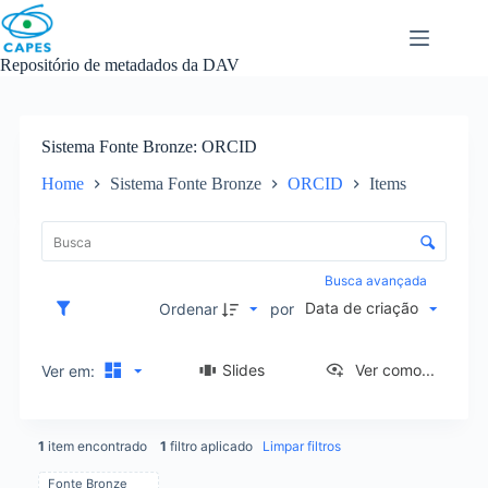
Skip
to
content
Repositório de metadados da DAV
Sistema Fonte Bronze
ORCID
Home
Sistema Fonte Bronze
ORCID
Items
L
i
C
s
o
t
n
Busca avançada
a
t
Data de criação
d
Ordenar
por
r
e
o
i
l
Slides
Ver como...
Ver em:
t
e
e
d
n
e
s
1
item encontrado
1
filtro aplicado
Limpar filtros
o
r
Fonte Bronze