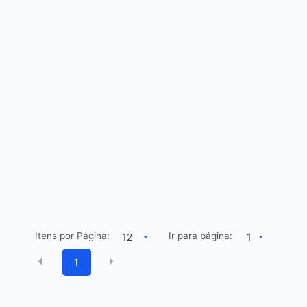
Itens por Página:
Ir para página:
1
1