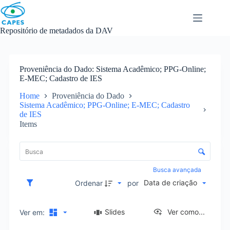
Skip
to
content
Repositório de metadados da DAV
Proveniência do Dado
Sistema Acadêmico; PPG-Online;
E-MEC; Cadastro de IES
Home
Proveniência do Dado
Sistema Acadêmico; PPG-Online; E-MEC; Cadastro
de IES
Items
L
i
C
s
o
t
n
Busca avançada
a
t
Data de criação
d
Ordenar
por
r
e
o
i
l
Slides
Ver como...
Ver em:
t
e
e