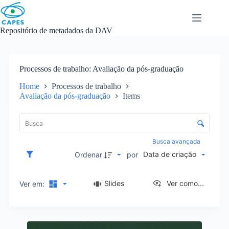
Skip
to
content
Repositório de metadados da DAV
Processos de trabalho
Avaliação da pós-graduação
Home
Processos de trabalho
Avaliação da pós-graduação
Items
L
i
C
s
o
t
n
Busca avançada
a
t
Data de criação
d
Ordenar
por
r
e
o
i
l
Slides
Ver como...
Ver em:
t
e
e
d
n
e
s
R
o