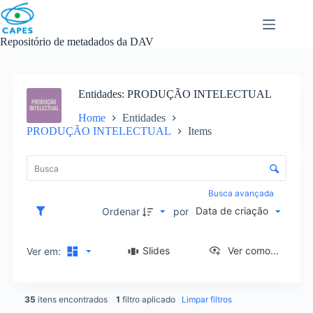
Skip
to
content
Repositório de metadados da DAV
Entidades
PRODUÇÃO INTELECTUAL
Home
Entidades
PRODUÇÃO INTELECTUAL
Items
L
i
C
s
o
t
n
Busca avançada
a
t
Data de criação
d
Ordenar
por
r
e
o
i
l
Slides
Ver como...
Ver em:
t
e
e
d
n
e
s
35
itens encontrados
1
filtro aplicado
Limpar filtros
o