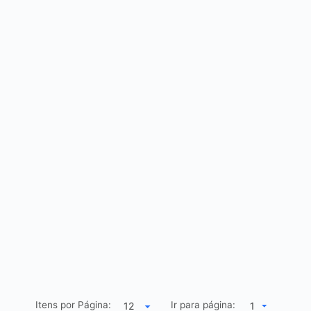
Itens por Página:
Ir para página:
1