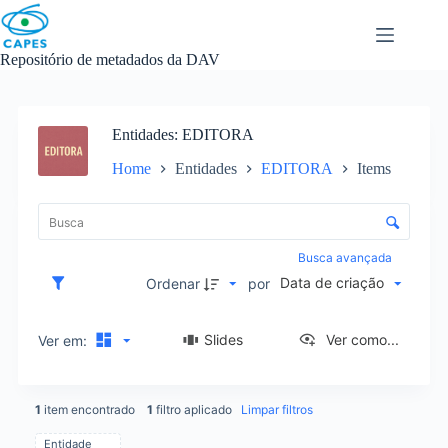
Skip
to
content
Repositório de metadados da DAV
Entidades
EDITORA
Home
Entidades
EDITORA
Items
L
i
C
s
o
t
n
Busca avançada
a
t
Data de criação
d
Ordenar
por
r
e
o
i
l
Slides
Ver como...
Ver em:
t
e
e
d
n
e
s
1
item encontrado
1
filtro aplicado
Limpar filtros
o
r
Entidade