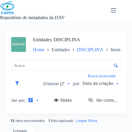
Skip
to
content
Repositório de metadados da DAV
Entidades
DISCIPLINA
Home
Entidades
DISCIPLINA
Items
L
i
C
s
o
t
n
Busca avançada
a
t
Data de criação
d
Ordenar
por
r
e
o
i
l
Slides
Ver como...
Ver em:
t
e
e
d
n
e
s
12
itens encontrados
1
filtro aplicado
Limpar filtros
o
r
Entidade