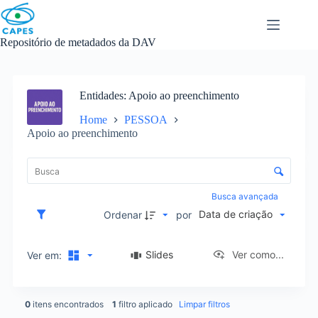
Skip
to
content
Repositório de metadados da DAV
Entidades
Apoio ao preenchimento
Home
PESSOA
Apoio ao preenchimento
L
i
C
s
o
t
n
Busca avançada
a
t
Data de criação
d
Ordenar
por
r
e
o
i
l
Slides
Ver como...
Ver em:
t
e
e
d
n
e
s
0
itens encontrados
1
filtro aplicado
Limpar filtros
o