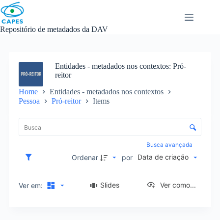
Skip
to
content
Repositório de metadados da DAV
Entidades - metadados nos contextos
Pró-
reitor
Home
Entidades - metadados nos contextos
Pessoa
Pró-reitor
Items
L
i
C
s
o
t
n
Busca avançada
a
t
Data de criação
d
Ordenar
por
r
e
o
i
l
Slides
Ver como...
Ver em:
t
e
e
d
n
e
s