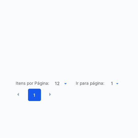
Itens por Página:
Ir para página:
1
1