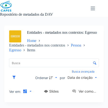
Skip
to
content
Repositório de metadados da DAV
Entidades - metadados nos contextos
Egresso
Home
Entidades - metadados nos contextos
Pessoa
Egresso
Items
L
i
C
s
o
t
n
Busca avançada
a
t
Data de criação
d
Ordenar
por
r
e
o
i
l
Slides
Ver como...
Ver em:
t
e
e
d
n
e
s