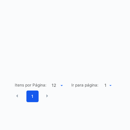
Itens por Página:
Ir para página:
1
1