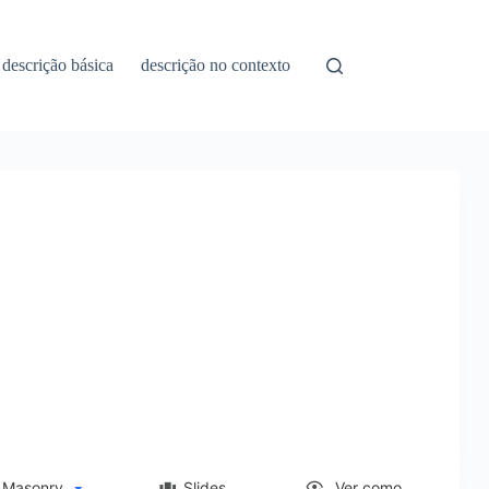
descrição básica
descrição no contexto
asonry
Slides
Ver como...