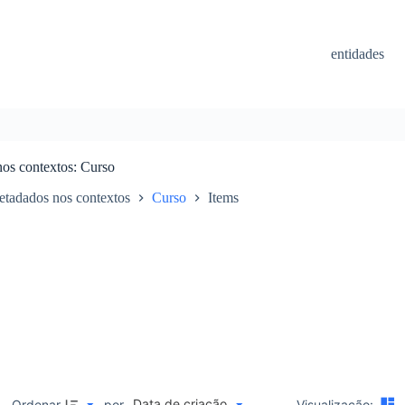
entidades
nos contextos
Curso
etadados nos contextos
Curso
Items
Data de criação
M
Ordenar
por
Visualização: