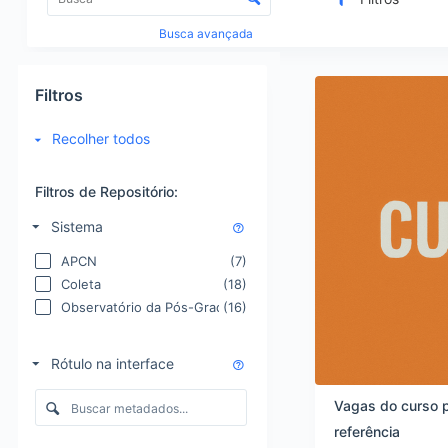
s
o
t
n
Busca avançada
a
t
d
r
R
e
o
e
Filtros
i
l
s
t
e
u
Recolher todos
e
d
l
n
e
t
s
o
Filtros de Repositório:
a
r
d
Sistema
d
o
e
s
APCN
(7)
n
d
Coleta
(18)
a
a
Observatório da Pós-Graduação
(16)
ç
l
ã
i
o
s
Rótulo na interface
e
t
v
a
Vagas do curso 
i
d
s
referência
e