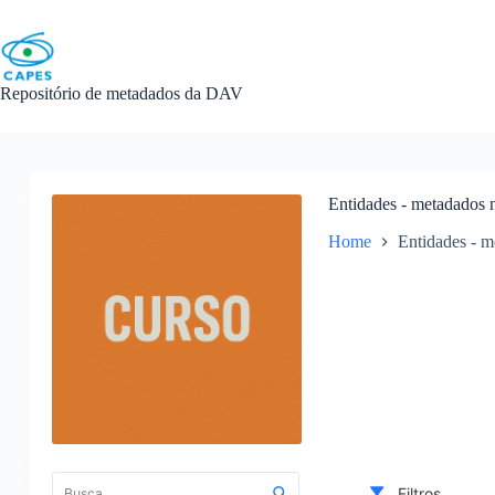
Skip
to
content
Repositório de metadados da DAV
Entidades - metadados 
Home
Entidades - m
L
i
C
Filtros