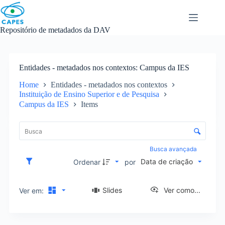
Skip
to
content
Repositório de metadados da DAV
Entidades - metadados nos contextos
Campus da IES
Home
Entidades - metadados nos contextos
Instituição de Ensino Superior e de Pesquisa
Campus da IES
Items
L
i
C
s
o
t
n
Busca avançada
a
t
Data de criação
d
Ordenar
por
r
e
o
i
l
Slides
Ver como...
Ver em:
t
e
e
d
n
e
s