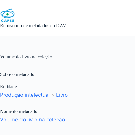
Skip
to
content
Repositório de metadados da DAV
Volume do livro na coleção
Sobre o metadado
Entidade
Produção intelectual
>
Livro
Nome do metadado
Volume do livro na coleção