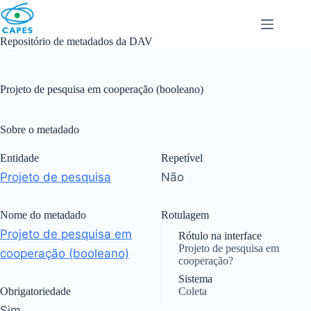
Skip
to
content
Repositório de metadados da DAV
Projeto de pesquisa em cooperação (booleano)
Sobre o metadado
Entidade
Repetível
Projeto de pesquisa
Não
Nome do metadado
Rotulagem
Projeto de pesquisa em
Rótulo na interface
Projeto de pesquisa em
cooperação (booleano)
cooperação?
Sistema
Obrigatoriedade
Coleta
Sim