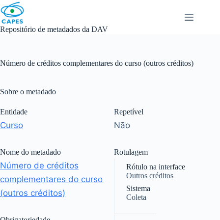
Skip
to
content
Repositório de metadados da DAV
Número de créditos complementares do curso (outros créditos)
Sobre o metadado
Entidade
Repetível
Curso
Não
Nome do metadado
Rotulagem
Número de créditos
Rótulo na interface
Outros créditos
complementares do curso
Sistema
(outros créditos)
Coleta
|
Obrigatoriedade