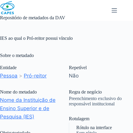
Skip
to
content
Repositório de metadados da DAV
IES ao qual o Pró-reitor possui vínculo
Sobre o metadado
Entidade
Repetível
Pessoa
>
Pró-reitor
Não
Nome do metadado
Regra de negócio
Preenchimento exclusivo do
Nome da Instituição de
responsável institucional
Ensino Superior e de
Pesquisa (IES)
Rotulagem
Rótulo na interface
Obrigatoriedade
Sem rótulo