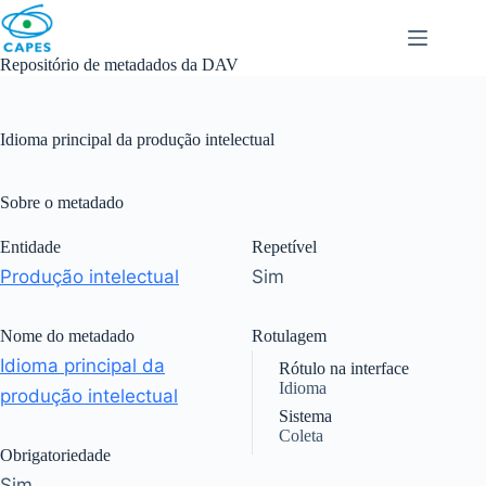
Skip
to
content
Repositório de metadados da DAV
Idioma principal da produção intelectual
Sobre o metadado
Entidade
Repetível
Produção intelectual
Sim
Nome do metadado
Rotulagem
Idioma principal da
Rótulo na interface
Idioma
produção intelectual
Sistema
Coleta
Obrigatoriedade
Sim