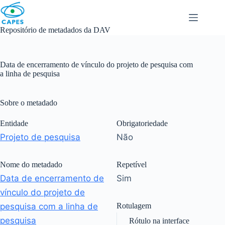
Skip
to
content
Repositório de metadados da DAV
Data de encerramento de vínculo do projeto de pesquisa com
a linha de pesquisa
Sobre o metadado
Entidade
Obrigatoriedade
Projeto de pesquisa
Não
Nome do metadado
Repetível
Data de encerramento de
Sim
vínculo do projeto de
pesquisa com a linha de
Rotulagem
pesquisa
Rótulo na interface