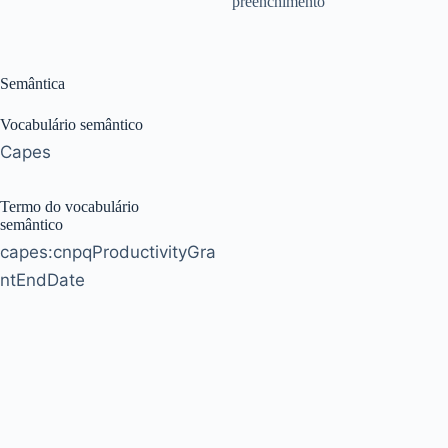
preenchimento"
Semântica
Vocabulário semântico
Capes
Termo do vocabulário
semântico
capes:cnpqProductivityGra
ntEndDate