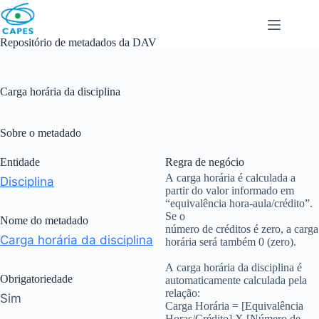
Skip
to
content
Repositório de metadados da DAV
Carga horária da disciplina
Sobre o metadado
Entidade
Regra de negócio
A carga horária é calculada a
Disciplina
partir do valor informado em
“equivalência hora-aula/crédito”.
Se o
Nome do metadado
número de créditos é zero, a carga
Carga horária da disciplina
horária será também 0 (zero).
A carga horária da disciplina é
Obrigatoriedade
automaticamente calculada pela
relação:
Sim
Carga Horária = [Equivalência
Horas/Crédito] X [Número de